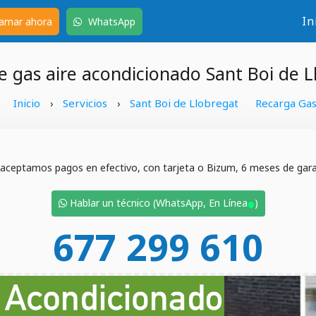
In
amar ahora
WhatsApp
e gas aire acondicionado Sant Boi de L
Inicio
Servicios
Sant Boi de Llobregat
Recarga Ga
›
›
 aceptamos pagos en efectivo, con tarjeta o Bizum, 6 meses de garan
•
Hablar un técnico (WhatsApp, En Línea
)
677 299 610