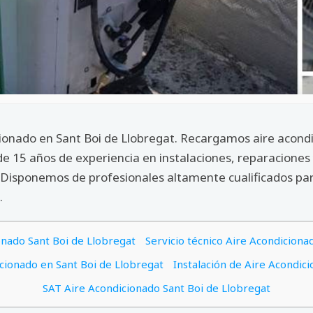
cionado en Sant Boi de Llobregat. Recargamos aire acondi
de 15 años de experiencia en instalaciones, reparacione
Disponemos de profesionales altamente cualificados para
.
onado Sant Boi de Llobregat
Servicio técnico Aire Acondiciona
ionado en Sant Boi de Llobregat
Instalación de Aire Acondic
SAT Aire Acondicionado Sant Boi de Llobregat