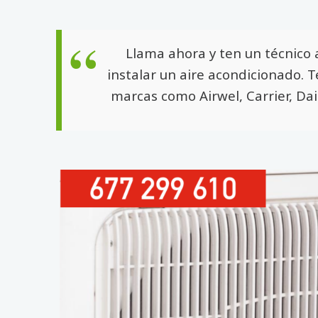
Llama ahora y ten un técnico 
instalar un aire acondicionado. 
marcas como Airwel, Carrier, Dai