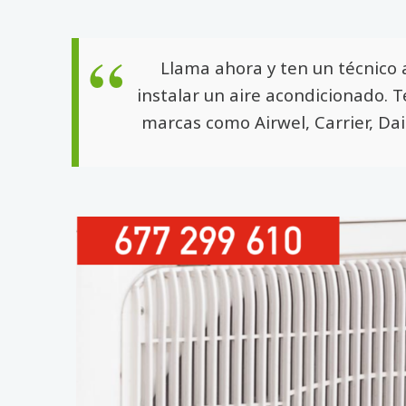
Llama ahora y ten un técnico 
instalar un aire acondicionado. 
marcas como Airwel, Carrier, Dai