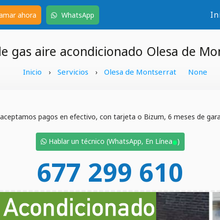
In
amar ahora
WhatsApp
e gas aire acondicionado Olesa de Mo
Inicio
Servicios
Olesa de Montserrat
None
›
›
 aceptamos pagos en efectivo, con tarjeta o Bizum, 6 meses de garan
•
Hablar un técnico (WhatsApp, En Línea
)
677 299 610