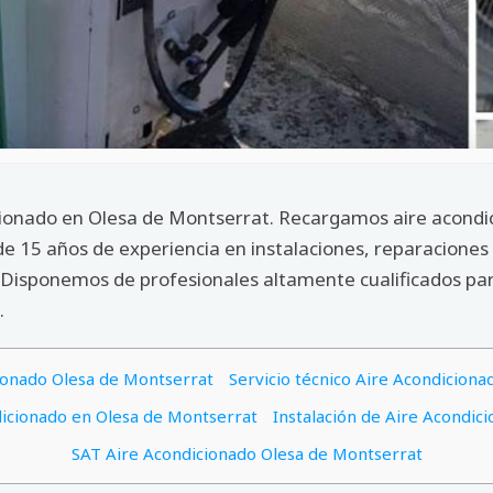
icionado en Olesa de Montserrat. Recargamos aire acondic
de 15 años de experiencia en instalaciones, reparacione
Disponemos de profesionales altamente cualificados para
.
ionado Olesa de Montserrat
Servicio técnico Aire Acondicion
icionado en Olesa de Montserrat
Instalación de Aire Acondic
SAT Aire Acondicionado Olesa de Montserrat