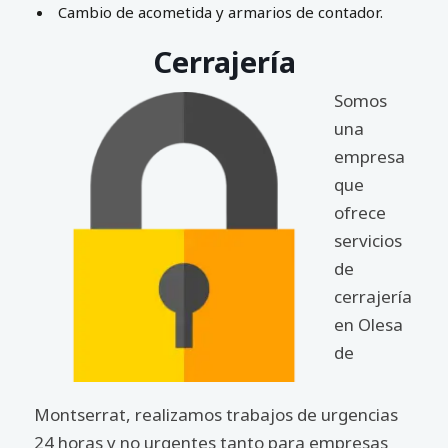
Cambio de acometida y armarios de contador.
Cerrajería
Somos
una
empresa
que
ofrece
servicios
de
cerrajería
en Olesa
de
Montserrat, realizamos trabajos de urgencias
24 horas y no urgentes tanto para empresas