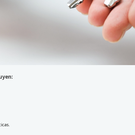
luyen:
icas.