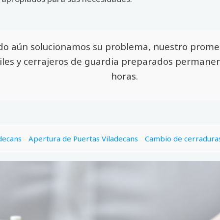
do aún solucionamos su problema, nuestro promed
es y cerrajeros de guardia preparados permanen
horas.
adecans
Apertura de Puertas Viladecans
Cambio de cerraduras