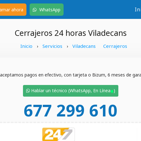
In
amar ahora
WhatsApp
Cerrajeros 24 horas Viladecans
Inicio
Servicios
Viladecans
Cerrajeros
›
›
 aceptamos pagos en efectivo, con tarjeta o Bizum, 6 meses de garan
•
Hablar un técnico (WhatsApp, En Línea
)
677 299 610