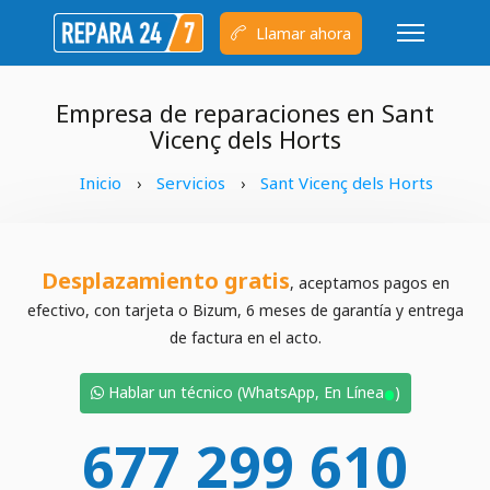
Llamar ahora
Empresa de reparaciones en Sant
Vicenç dels Horts
Inicio
Servicios
Sant Vicenç dels Horts
›
›
Desplazamiento gratis
, aceptamos pagos en
efectivo, con tarjeta o Bizum, 6 meses de garantía y entrega
de factura en el acto.
•
Hablar un técnico (WhatsApp, En Línea
)
677 299 610