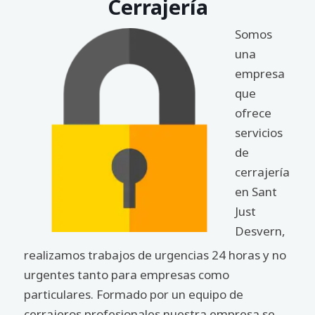
Cerrajería
Somos
una
empresa
que
ofrece
servicios
de
cerrajería
en Sant
Just
Desvern,
realizamos trabajos de urgencias 24 horas y no
urgentes tanto para empresas como
particulares. Formado por un equipo de
cerrajeros profesionales nuestra empresa se