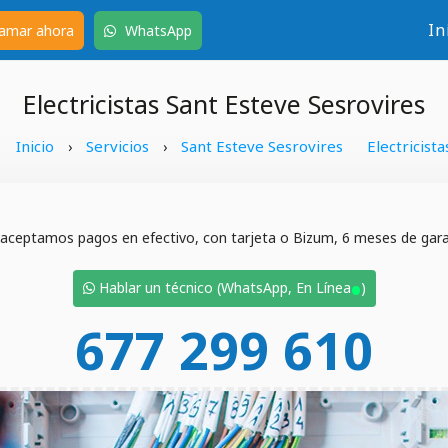
In
amar ahora
WhatsApp
Electricistas Sant Esteve Sesrovires
Inicio
Servicios
Sant Esteve Sesrovires
Electricista
›
›
 aceptamos pagos en efectivo, con tarjeta o Bizum, 6 meses de garan
•
Hablar un técnico (WhatsApp, En Línea
)
677 299 610