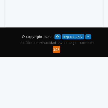
© Copyright 2021 -
®
Repara 24/7
™
Política de Privacidad
Aviso Legal
Contacto