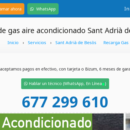
In
amar ahora
WhatsApp
de gas aire acondicionado Sant Adrià d
Inicio
Servicios
Sant Adrià de Besòs
Recarga Gas
›
›
 aceptamos pagos en efectivo, con tarjeta o Bizum, 6 meses de garan
•
Hablar un técnico (WhatsApp, En Línea
)
677 299 610