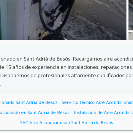
cionado en Sant Adrià de Besòs. Recargamos aire acondici
de 15 años de experiencia en instalaciones, reparacione
Disponemos de profesionales altamente cualificados para
.
ionado Sant Adrià de Besòs
Servicio técnico Aire Acondiciona
icionado en Sant Adrià de Besòs
Instalación de Aire Acondic
SAT Aire Acondicionado Sant Adrià de Besòs