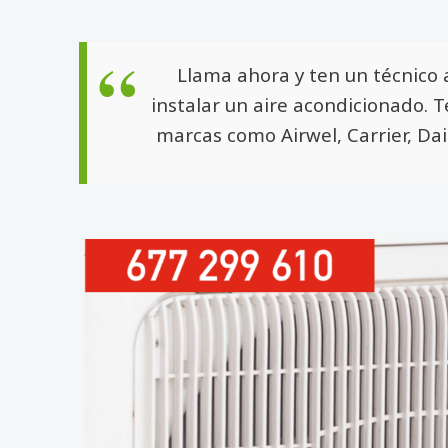
Llama ahora y ten un técnico 
instalar un aire acondicionado. 
marcas como Airwel, Carrier, Dai