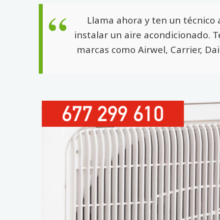
Llama ahora y ten un técnico 
instalar un aire acondicionado. 
marcas como Airwel, Carrier, Dai