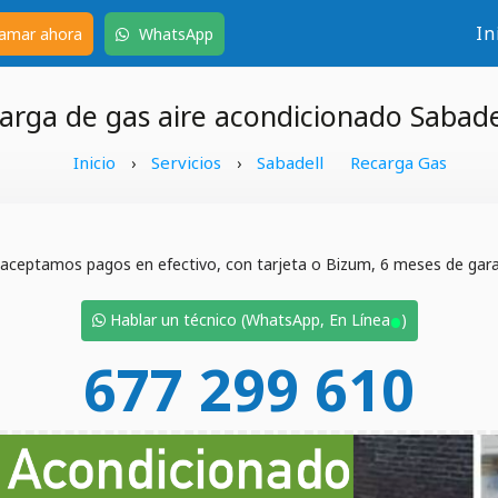
In
amar ahora
WhatsApp
arga de gas aire acondicionado Sabade
Inicio
Servicios
Sabadell
Recarga Gas
›
›
 aceptamos pagos en efectivo, con tarjeta o Bizum, 6 meses de garan
•
Hablar un técnico (WhatsApp, En Línea
)
677 299 610