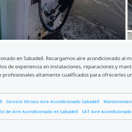
icionado en Sabadell. Recargamos aire acondicionado al m
años de experiencia en instalaciones, reparaciones y man
profesionales altamente cualificados para ofrecerles un
l
Servicio técnico Aire Acondicionado Sabadell
Mantenimient
ión de Aire Acondicionado en Sabadell
SAT Aire Acondicionado