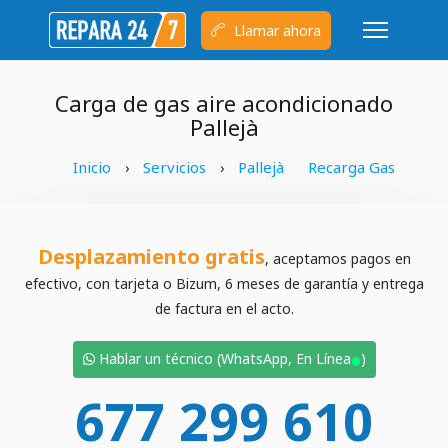
Llamar ahora
Carga de gas aire acondicionado
Pallejà
Inicio
Servicios
Pallejà
Recarga Gas
›
›
Desplazamiento gratis
, aceptamos pagos en
efectivo, con tarjeta o Bizum, 6 meses de garantía y entrega
de factura en el acto.
•
Hablar un técnico (WhatsApp, En Línea
)
677 299 610