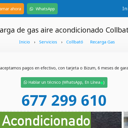
In
amar ahora
WhatsApp
arga de gas aire acondicionado Collba
Inicio
Servicios
Collbató
Recarga Gas
›
›
 aceptamos pagos en efectivo, con tarjeta o Bizum, 6 meses de garan
•
Hablar un técnico (WhatsApp, En Línea
)
677 299 610