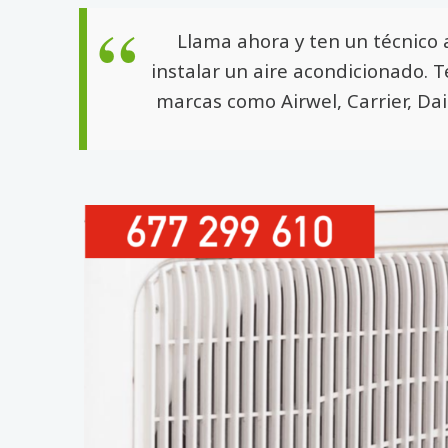
Llama ahora y ten un técnico 
instalar un aire acondicionado. 
marcas como Airwel, Carrier, Dai