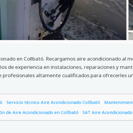
icionado en Collbató. Recargamos aire acondicionado al m
años de experiencia en instalaciones, reparaciones y man
profesionales altamente cualificados para ofrecerles un
tó
Servicio técnico Aire Acondicionado Collbató
Mantenimient
ión de Aire Acondicionado en Collbató
SAT Aire Acondicionado