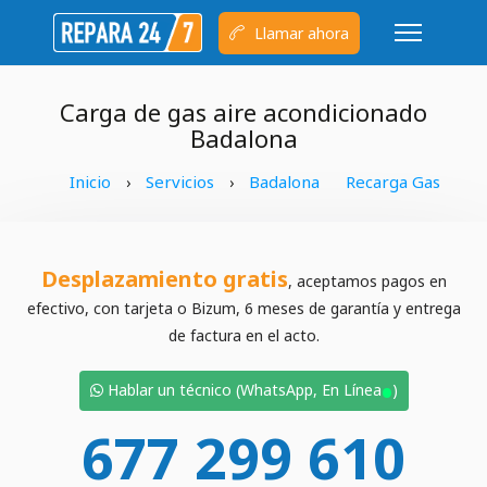
Llamar ahora
Carga de gas aire acondicionado
Badalona
Inicio
Servicios
Badalona
Recarga Gas
›
›
Desplazamiento gratis
, aceptamos pagos en
efectivo, con tarjeta o Bizum, 6 meses de garantía y entrega
de factura en el acto.
•
Hablar un técnico (WhatsApp, En Línea
)
677 299 610