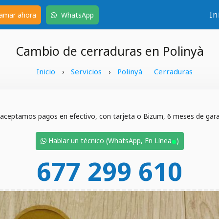
In
amar ahora
WhatsApp
Cambio de cerraduras en Polinyà
Inicio
Servicios
Polinyà
Cerraduras
›
›
 aceptamos pagos en efectivo, con tarjeta o Bizum, 6 meses de garan
•
Hablar un técnico (WhatsApp, En Línea
)
677 299 610