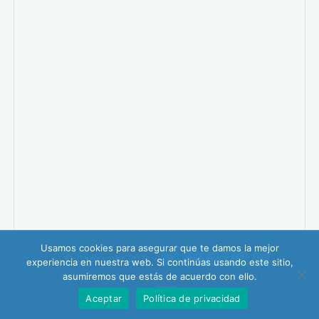
Usamos cookies para asegurar que te damos la mejor
© Copyright 2021 -
®
Repara 24/7
™
experiencia en nuestra web. Si continúas usando este sitio,
Política de Privacidad
Aviso Legal
Contacto
asumiremos que estás de acuerdo con ello.
Aceptar
Política de privacidad