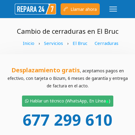
Llamar ahora
Cambio de cerraduras en El Bruc
Inicio
Servicios
El Bruc
Cerraduras
›
›
Desplazamiento gratis
, aceptamos pagos en
efectivo, con tarjeta o Bizum, 6 meses de garantía y entrega
de factura en el acto.
•
Hablar un técnico (WhatsApp, En Línea
)
677 299 610